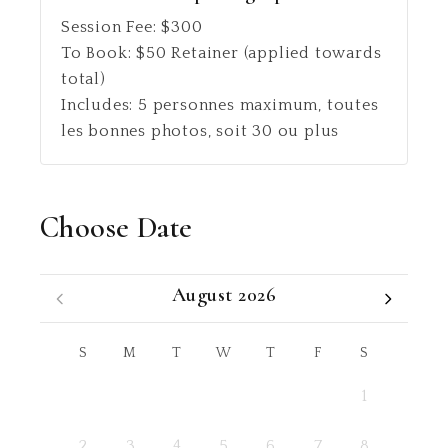
Session Fee:
$
300
To Book:
$
50
Retainer (applied towards
total)
Includes:
5 personnes maximum, toutes
les bonnes photos, soit 30 ou plus
Choose Date
August 2026
S
M
T
W
T
F
S
1
2
3
4
5
6
7
8