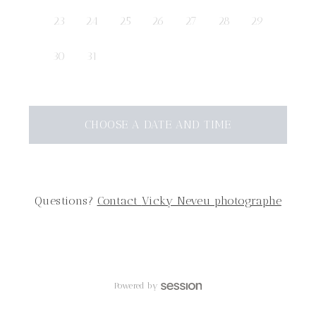
23
24
25
26
27
28
29
30
31
CHOOSE A DATE AND TIME
Questions?
Contact
Vicky Neveu photographe
Powered by